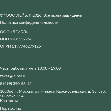
© “ООО ЛЕЙБЛ” 2026. Все права защищены
Политика конфиденциальности
Отправить
Отправить
Отправить
ООО «ЛЕЙБЛ»
Заказать
Соглашаюсь на обработку
Соглашаюсь на обработку
Соглашаюсь на обработку
персональных данных
персональных данных
персональных данных
ИНН 9701132756
Соглашаюсь на обработку
персональных данных
ОГРН 1197746279125
Часы работы: пн-пт 10:00 - 19:00
zakaz@leibel.ru
8 (499) 390-53-12
105066, г. Москва, ул. Нижняя Красносельская, д. 35, стр.
50, офис 11А
Контакты
Портфолио