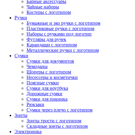
Барные аксессуары
Чайные наборы
Костеры с логотипом
Ручки
Бумажные и эко ручки с логотипом
Пластиковые ручки с логотипом
Наборы с ручками под логотип
Футляры для ручек
Карандаши с логотипом
Металлические ручки с логотипом
Сумки
Сумки для документов
Чемоданы
Шоперы с логотипом
Несессеры и косметички
Поясные сумки
Сумки для ноутбука
Дорожные сумки
Сумки для пикника
Рюкзаки
Сумки через плечо с логотипом
Зонты
Зонты трости с логотипом
Складные зонты с логотипом
Электроника