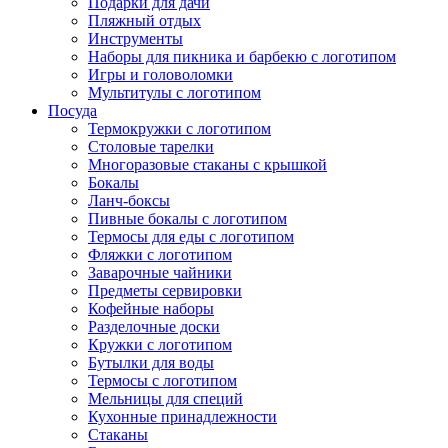
Подарки для дачи
Пляжный отдых
Инструменты
Наборы для пикника и барбекю с логотипом
Игры и головоломки
Мультитулы с логотипом
Посуда
Термокружки с логотипом
Столовые тарелки
Многоразовые стаканы с крышкой
Бокалы
Ланч-боксы
Пивные бокалы с логотипом
Термосы для еды с логотипом
Фляжки с логотипом
Заварочные чайники
Предметы сервировки
Кофейные наборы
Разделочные доски
Кружки с логотипом
Бутылки для воды
Термосы с логотипом
Мельницы для специй
Кухонные принадлежности
Стаканы