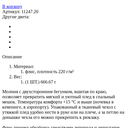
В корзину
Артикул:
11247.20
Другие двета:
Описание
Материал:
флис, плотность 220 г/м²
Вес:
(1 ШТ.) 666.67 г
Молния с двухсторонним бегунком, вшитая по краю,
позволяет превратить мягкий и уютный плед в спальный
мешок. Температура комфорта +15 °С и выше (ночевка в
кемпинге, в аэропорту). Упакованный в тканевый чехол с
утяжкой плед удобно нести в руке или на плече, а за петлю на
донышке чехла его можно прикрепить к рюкзаку.
Флис прошел обработку средствами антипилл и антистатик,