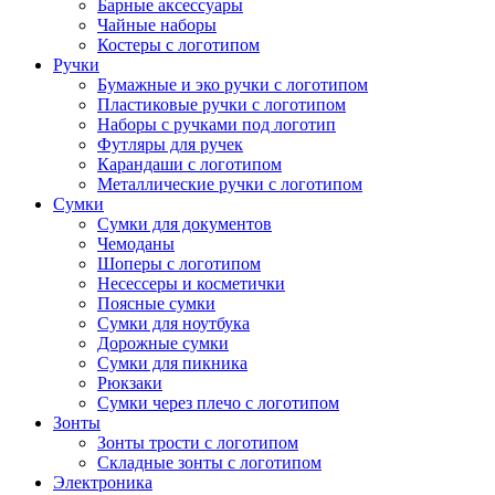
Барные аксессуары
Чайные наборы
Костеры с логотипом
Ручки
Бумажные и эко ручки с логотипом
Пластиковые ручки с логотипом
Наборы с ручками под логотип
Футляры для ручек
Карандаши с логотипом
Металлические ручки с логотипом
Сумки
Сумки для документов
Чемоданы
Шоперы с логотипом
Несессеры и косметички
Поясные сумки
Сумки для ноутбука
Дорожные сумки
Сумки для пикника
Рюкзаки
Сумки через плечо с логотипом
Зонты
Зонты трости с логотипом
Складные зонты с логотипом
Электроника