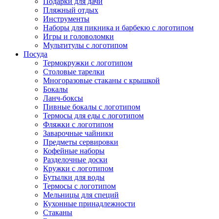
Подарки для дачи
Пляжный отдых
Инструменты
Наборы для пикника и барбекю с логотипом
Игры и головоломки
Мультитулы с логотипом
Посуда
Термокружки с логотипом
Столовые тарелки
Многоразовые стаканы с крышкой
Бокалы
Ланч-боксы
Пивные бокалы с логотипом
Термосы для еды с логотипом
Фляжки с логотипом
Заварочные чайники
Предметы сервировки
Кофейные наборы
Разделочные доски
Кружки с логотипом
Бутылки для воды
Термосы с логотипом
Мельницы для специй
Кухонные принадлежности
Стаканы