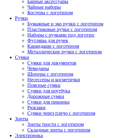
Барные аксессуары
Чайные наборы
Костеры с логотипом
Ручки
Бумажные и эко ручки с логотипом
Пластиковые ручки с логотипом
Наборы с ручками под логотип
Футляры для ручек
Карандаши с логотипом
Металлические ручки с логотипом
Сумки
Сумки для документов
Чемоданы
Шоперы с логотипом
Несессеры и косметички
Поясные сумки
Сумки для ноутбука
Дорожные сумки
Сумки для пикника
Рюкзаки
Сумки через плечо с логотипом
Зонты
Зонты трости с логотипом
Складные зонты с логотипом
Электроника