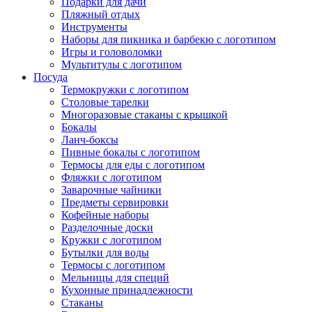
Подарки для дачи
Пляжный отдых
Инструменты
Наборы для пикника и барбекю с логотипом
Игры и головоломки
Мультитулы с логотипом
Посуда
Термокружки с логотипом
Столовые тарелки
Многоразовые стаканы с крышкой
Бокалы
Ланч-боксы
Пивные бокалы с логотипом
Термосы для еды с логотипом
Фляжки с логотипом
Заварочные чайники
Предметы сервировки
Кофейные наборы
Разделочные доски
Кружки с логотипом
Бутылки для воды
Термосы с логотипом
Мельницы для специй
Кухонные принадлежности
Стаканы